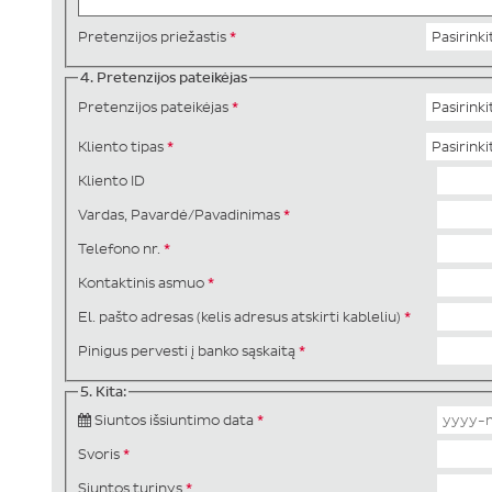
Pretenzijos priežastis
*
4. Pretenzijos pateikėjas
Pretenzijos pateikėjas
*
Kliento tipas
*
Kliento ID
Vardas, Pavardė/Pavadinimas
*
Telefono nr.
*
Kontaktinis asmuo
*
El. pašto adresas (kelis adresus atskirti kableliu)
*
Pinigus pervesti į banko sąskaitą
*
5. Kita:
Siuntos išsiuntimo data
*
Svoris
*
Siuntos turinys
*