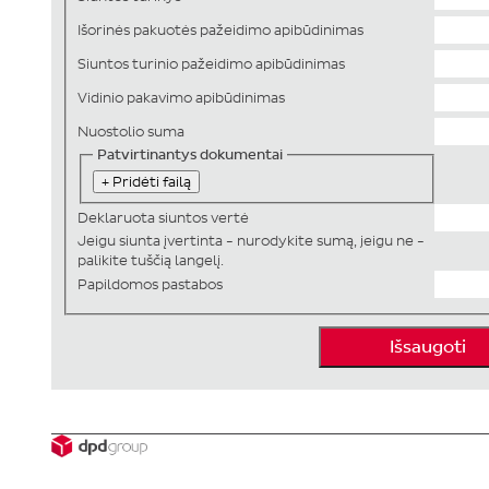
Išorinės pakuotės pažeidimo apibūdinimas
Siuntos turinio pažeidimo apibūdinimas
Vidinio pakavimo apibūdinimas
Nuostolio suma
Patvirtinantys dokumentai
+ Pridėti failą
Deklaruota siuntos vertė
Jeigu siunta įvertinta - nurodykite sumą, jeigu ne -
palikite tuščią langelį.
Papildomos pastabos
Išsaugoti